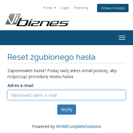
Polski
Login
Rejestruj
Zobacz koszyk
Togg
navig
Reset zgubionego hasła
Zapomniałeś hasła? Podaj swój adres email poniżej, aby
rozpocząć procedurę resetu hasła.
Adres e-mail
Wyślij
Powered by
WHMCompleteSolution