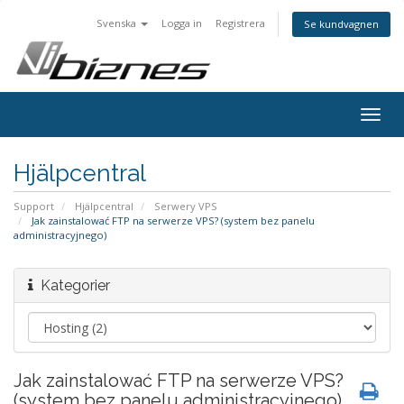
Svenska
Logga in
Registrera
Se kundvagnen
Togg
navig
Hjälpcentral
Support
Hjälpcentral
Serwery VPS
Jak zainstalować FTP na serwerze VPS? (system bez panelu
administracyjnego)
Kategorier
Jak zainstalować FTP na serwerze VPS?
(system bez panelu administracyjnego)