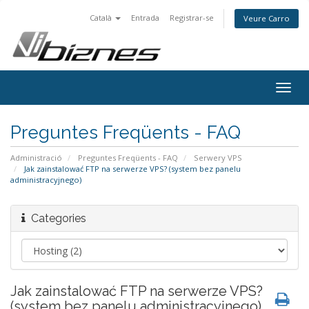
Català
Entrada
Registrar-se
Veure Carro
Togg
navig
Preguntes Freqüents - FAQ
Administració
Preguntes Freqüents - FAQ
Serwery VPS
Jak zainstalować FTP na serwerze VPS? (system bez panelu
administracyjnego)
Categories
Jak zainstalować FTP na serwerze VPS?
(system bez panelu administracyjnego)