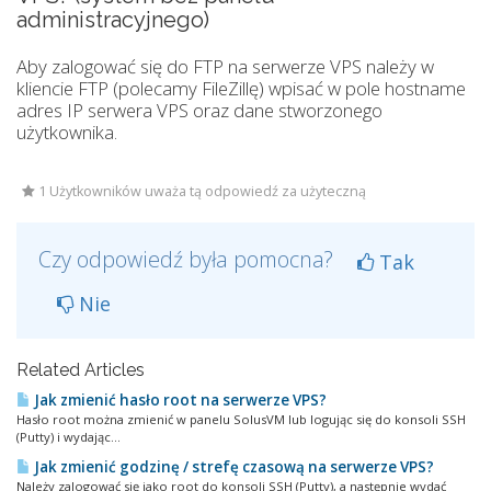
administracyjnego)
Aby zalogować się do FTP na serwerze VPS należy w
kliencie FTP (polecamy FileZillę) wpisać w pole hostname
adres IP serwera VPS oraz dane stworzonego
użytkownika.
1 Użytkowników uważa tą odpowiedź za użyteczną
Czy odpowiedź była pomocna?
Tak
Nie
Related Articles
Jak zmienić hasło root na serwerze VPS?
Hasło root można zmienić w panelu SolusVM lub logując się do konsoli SSH
(Putty) i wydając...
Jak zmienić godzinę / strefę czasową na serwerze VPS?
Należy zalogować się jako root do konsoli SSH (Putty), a następnie wydać