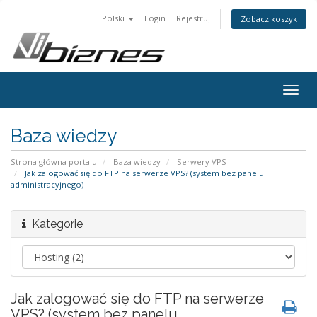
Polski
Login
Rejestruj
Zobacz koszyk
Togg
navig
Baza wiedzy
Strona główna portalu
Baza wiedzy
Serwery VPS
Jak zalogować się do FTP na serwerze VPS? (system bez panelu
administracyjnego)
Kategorie
Jak zalogować się do FTP na serwerze
VPS? (system bez panelu