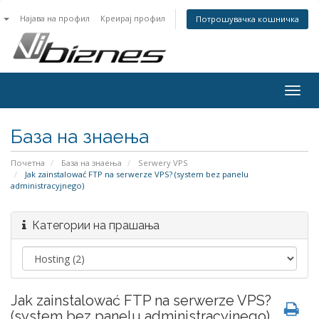
n
Најава на профил
Креирај профил
Потрошувачка кошничка
Togg
navig
База на знаења
Почетна
База на знаења
Serwery VPS
Jak zainstalować FTP na serwerze VPS? (system bez panelu
administracyjnego)
Категории на прашања
Jak zainstalować FTP na serwerze VPS?
(system bez panelu administracyjnego)