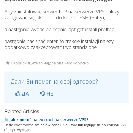
Aby zainstalować serwer FTP na serwerze VPS należy
zalogować się jako root do konsoli SSH (Putty),
a następnie wydać polecenie: apt-get install proftpd
następnie nacisnąć enter. W trakcie instalacji należy
dodatkowo zaakceptować tryb standalone.
1 Корисниците го најдоа ова како корисно
Дали Ви помогна овој одговор?
ДА
НЕ
Related Articles
Jak zmienić hasło root na serwerze VPS?
Hasło root można zmienić w panelu SolusVM lub logując się do konsoli SSH
(Putty) i wydając...