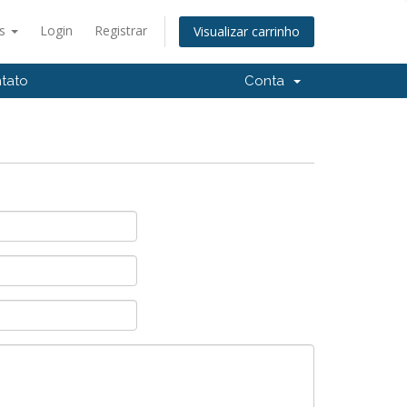
ês
Login
Registrar
Visualizar carrinho
tato
Conta