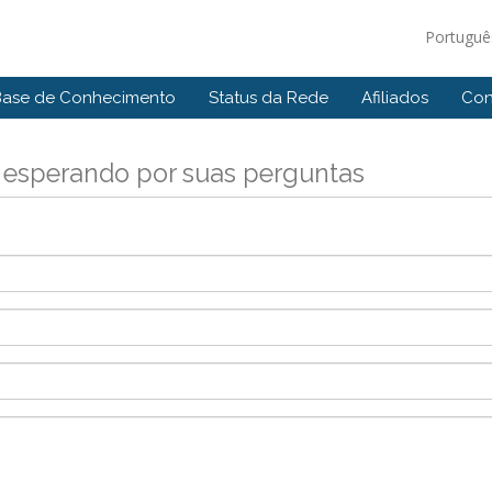
Portugu
Base de Conhecimento
Status da Rede
Afiliados
Con
 esperando por suas perguntas