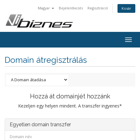
Magyar
Bejelentkezés
Regisztráció
Kosár
Togg
navig
Domain átregisztrálás
Hozzá át domainjét hozzánk
Kezeljen egy helyen mindent. A transzfer ingyenes*
Egyetlen domain transzfer
Domain név